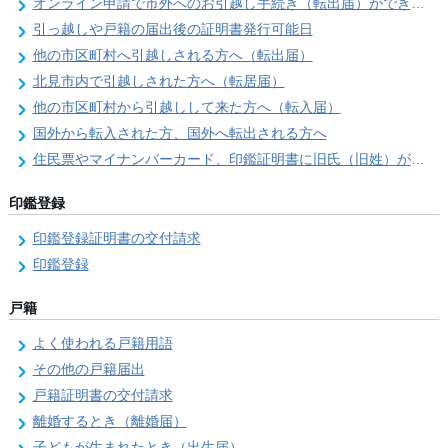
オンライン申請で市外へのお引越し手続き（転出届）ができます
引っ越しや戸籍の届出後の証明書発行可能日
他の市区町村へ引越しされる方へ（転出届）
北見市内で引越しされた方へ（転居届）
他の市区町村から引越しして来た方へ（転入届）
国外から転入された方、国外へ転出される方へ
住民票やマイナンバーカード、印鑑証明書に旧氏（旧姓）が併記できるようになりました！
印鑑登録
印鑑登録証明書の交付請求
印鑑登録
戸籍
よく使われる戸籍用語
その他の戸籍届出
戸籍証明書の交付請求
離婚するとき（離婚届）
子どもが生まれたとき（出生届）