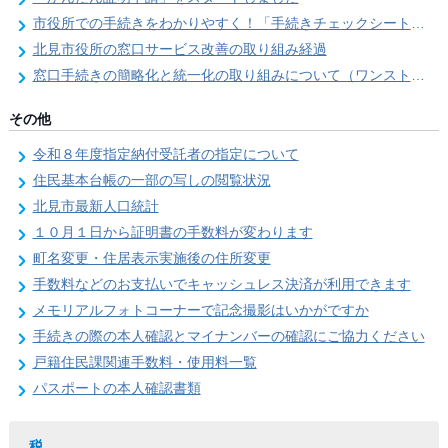
市役所での手続きをわかりやすく！「手続きチェックシート」を導入しました
北見市役所の窓口サービス改善の取り組み経過
窓口手続きの簡略化と統一化の取り組みについて（ワンストップサービス推進事業）
その他
令和８年度指定納付受託者の指定について
住民基本台帳の一部の写しの閲覧状況
北見市最新人口統計
１０月１日から証明書の手数料が変わります
町名変更・住居表示実施後の住所変更
手数料などのお支払いでキャッシュレス決済が利用できます
メモリアルフォトコーナーで記念撮影はいかがですか
手続きの際の本人確認とマイナンバーの確認にご協力ください
戸籍住民課関連手数料・使用料一覧
パスポートの本人確認書類
税