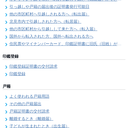
引っ越しや戸籍の届出後の証明書発行可能日
他の市区町村へ引越しされる方へ（転出届）
北見市内で引越しされた方へ（転居届）
他の市区町村から引越しして来た方へ（転入届）
国外から転入された方、国外へ転出される方へ
住民票やマイナンバーカード、印鑑証明書に旧氏（旧姓）が併記できるようになりました！
印鑑登録
印鑑登録証明書の交付請求
印鑑登録
戸籍
よく使われる戸籍用語
その他の戸籍届出
戸籍証明書の交付請求
離婚するとき（離婚届）
子どもが生まれたとき（出生届）