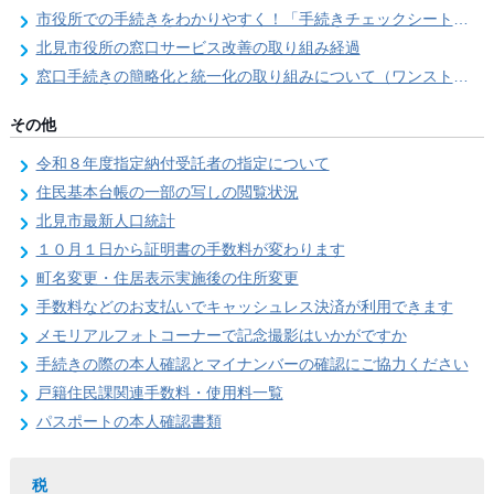
市役所での手続きをわかりやすく！「手続きチェックシート」を導入しました
北見市役所の窓口サービス改善の取り組み経過
窓口手続きの簡略化と統一化の取り組みについて（ワンストップサービス推進事業）
その他
令和８年度指定納付受託者の指定について
住民基本台帳の一部の写しの閲覧状況
北見市最新人口統計
１０月１日から証明書の手数料が変わります
町名変更・住居表示実施後の住所変更
手数料などのお支払いでキャッシュレス決済が利用できます
メモリアルフォトコーナーで記念撮影はいかがですか
手続きの際の本人確認とマイナンバーの確認にご協力ください
戸籍住民課関連手数料・使用料一覧
パスポートの本人確認書類
税