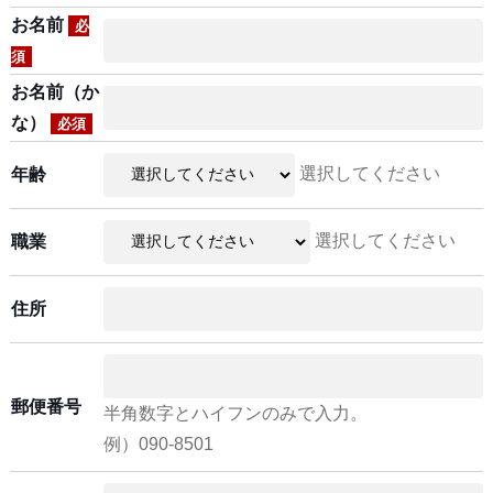
お名前
必
須
お名前（か
な）
必須
選択してください
年齢
選択してください
職業
住所
郵便番号
半角数字とハイフンのみで入力。
例）090-8501