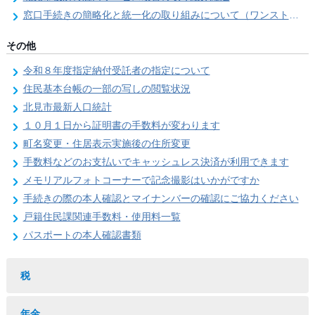
窓口手続きの簡略化と統一化の取り組みについて（ワンストップサービス推進事業）
その他
令和８年度指定納付受託者の指定について
住民基本台帳の一部の写しの閲覧状況
北見市最新人口統計
１０月１日から証明書の手数料が変わります
町名変更・住居表示実施後の住所変更
手数料などのお支払いでキャッシュレス決済が利用できます
メモリアルフォトコーナーで記念撮影はいかがですか
手続きの際の本人確認とマイナンバーの確認にご協力ください
戸籍住民課関連手数料・使用料一覧
パスポートの本人確認書類
税
年金