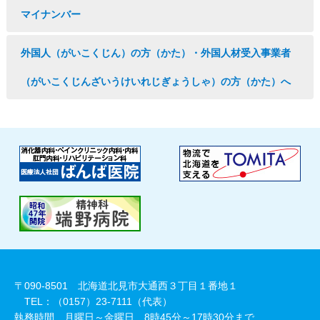
マイナンバー
外国人（がいこくじん）の方（かた）・外国人材受入事業者
（がいこくじんざいうけいれじぎょうしゃ）の方（かた）へ
〒090-8501 北海道北見市大通西３丁目１番地１
TEL：（0157）23-7111（代表）
執務時間 月曜日～金曜日 8時45分～17時30分まで