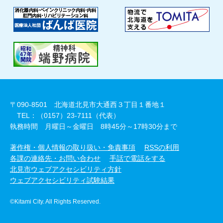
〒090-8501 北海道北見市大通西３丁目１番地１
TEL：（0157）23-7111（代表）
執務時間 月曜日～金曜日 8時45分～17時30分まで
著作権・個人情報の取り扱い・免責事項
RSSの利用
各課の連絡先・お問い合わせ
手話で電話をする
北見市ウェブアクセシビリティ方針
ウェブアクセシビリティ試験結果
©Kitami City. All Rights Reserved.