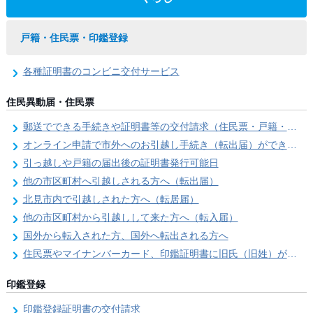
戸籍・住民票・印鑑登録
各種証明書のコンビニ交付サービス
住民異動届・住民票
郵送でできる手続きや証明書等の交付請求（住民票・戸籍・国民年金関係）
オンライン申請で市外へのお引越し手続き（転出届）ができます
引っ越しや戸籍の届出後の証明書発行可能日
他の市区町村へ引越しされる方へ（転出届）
北見市内で引越しされた方へ（転居届）
他の市区町村から引越しして来た方へ（転入届）
国外から転入された方、国外へ転出される方へ
住民票やマイナンバーカード、印鑑証明書に旧氏（旧姓）が併記できるようになりました！
印鑑登録
印鑑登録証明書の交付請求