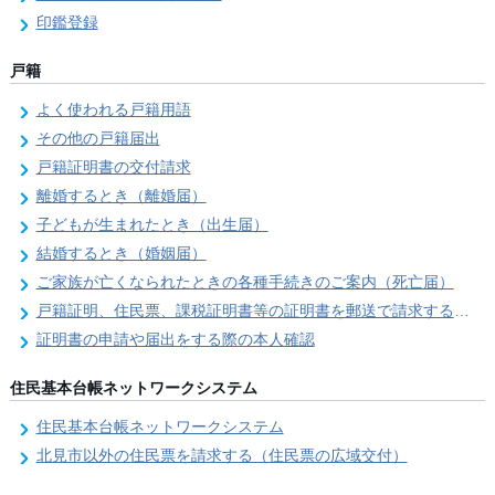
印鑑登録
戸籍
よく使われる戸籍用語
その他の戸籍届出
戸籍証明書の交付請求
離婚するとき（離婚届）
子どもが生まれたとき（出生届）
結婚するとき（婚姻届）
ご家族が亡くなられたときの各種手続きのご案内（死亡届）
戸籍証明、住民票、課税証明書等の証明書を郵送で請求する際の本人確認
証明書の申請や届出をする際の本人確認
住民基本台帳ネットワークシステム
住民基本台帳ネットワークシステム
北見市以外の住民票を請求する（住民票の広域交付）