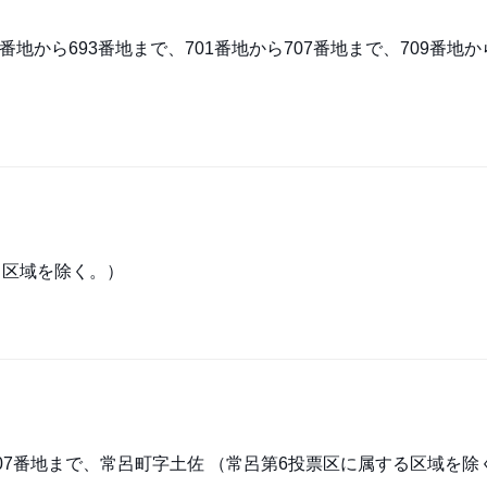
地から693番地まで、701番地から707番地まで、709番地か
る区域を除く。）
607番地まで、常呂町字土佐 （常呂第6投票区に属する区域を除