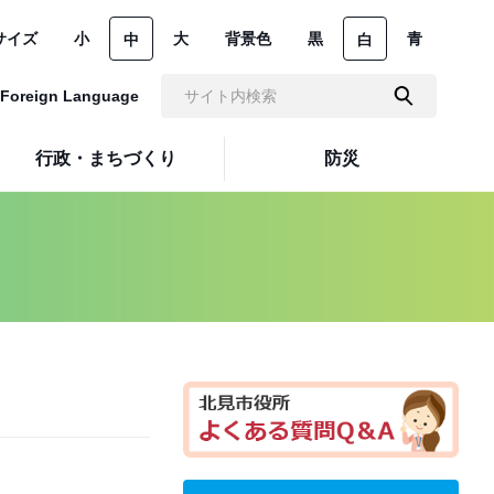
サイズ
小
大
背景色
黒
青
中
白
Foreign Language
行政・まちづくり
防災