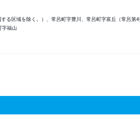
に属する区域を除く。）、常呂町字豊川、常呂町字富丘（常呂第
町字福山