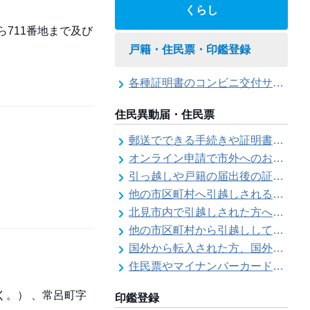
くらし
ら711番地まで及び
戸籍・住民票・印鑑登録
各種証明書のコンビニ交付サービス
住民異動届・住民票
郵送でできる手続きや証明書等の交付請求（住民票・戸籍・国民年金関係）
オンライン申請で市外へのお引越し手続き（転出届）ができます
引っ越しや戸籍の届出後の証明書発行可能日
他の市区町村へ引越しされる方へ（転出届）
北見市内で引越しされた方へ（転居届）
他の市区町村から引越しして来た方へ（転入届）
国外から転入された方、国外へ転出される方へ
住民票やマイナンバーカード、印鑑証明書に旧氏（旧姓）が併記できるようになりました！
く。） 、常呂町字
印鑑登録