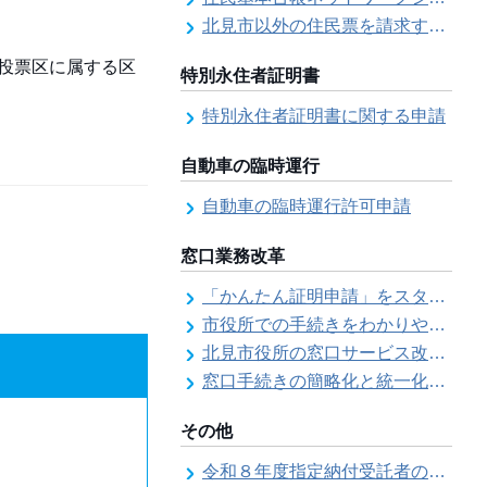
北見市以外の住民票を請求する（住民票の広域交付）
4投票区に属する区
特別永住者証明書
特別永住者証明書に関する申請
自動車の臨時運行
自動車の臨時運行許可申請
窓口業務改革
「かんたん証明申請」をスタートしました
市役所での手続きをわかりやすく！「手続きチェックシート」を導入しました
北見市役所の窓口サービス改善の取り組み経過
窓口手続きの簡略化と統一化の取り組みについて（ワンストップサービス推進事業）
その他
令和８年度指定納付受託者の指定について