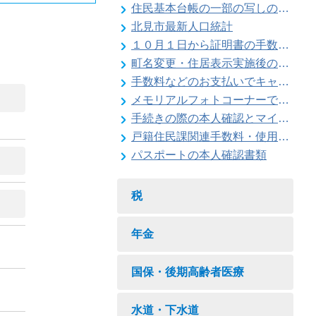
住民基本台帳の一部の写しの閲覧状況
北見市最新人口統計
１０月１日から証明書の手数料が変わります
町名変更・住居表示実施後の住所変更
手数料などのお支払いでキャッシュレス決済が利用できます
メモリアルフォトコーナーで記念撮影はいかがですか
手続きの際の本人確認とマイナンバーの確認にご協力ください
戸籍住民課関連手数料・使用料一覧
パスポートの本人確認書類
税
年金
国保・後期高齢者医療
水道・下水道