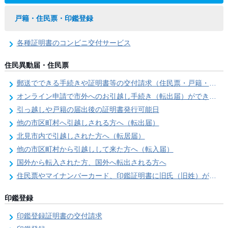
戸籍・住民票・印鑑登録
各種証明書のコンビニ交付サービス
住民異動届・住民票
郵送でできる手続きや証明書等の交付請求（住民票・戸籍・国民年金関係）
オンライン申請で市外へのお引越し手続き（転出届）ができます
引っ越しや戸籍の届出後の証明書発行可能日
他の市区町村へ引越しされる方へ（転出届）
北見市内で引越しされた方へ（転居届）
他の市区町村から引越しして来た方へ（転入届）
国外から転入された方、国外へ転出される方へ
住民票やマイナンバーカード、印鑑証明書に旧氏（旧姓）が併記できるようになりました！
印鑑登録
印鑑登録証明書の交付請求