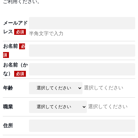
ご利用ください。
メールアド
レス
必須
半角文字で入力
お名前
必
須
お名前（か
な）
必須
選択してください
年齢
選択してください
職業
住所