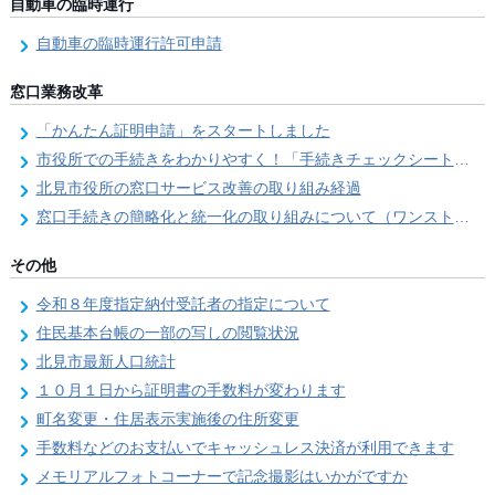
自動車の臨時運行
自動車の臨時運行許可申請
窓口業務改革
「かんたん証明申請」をスタートしました
市役所での手続きをわかりやすく！「手続きチェックシート」を導入しました
北見市役所の窓口サービス改善の取り組み経過
窓口手続きの簡略化と統一化の取り組みについて（ワンストップサービス推進事業）
その他
令和８年度指定納付受託者の指定について
住民基本台帳の一部の写しの閲覧状況
北見市最新人口統計
１０月１日から証明書の手数料が変わります
町名変更・住居表示実施後の住所変更
手数料などのお支払いでキャッシュレス決済が利用できます
メモリアルフォトコーナーで記念撮影はいかがですか