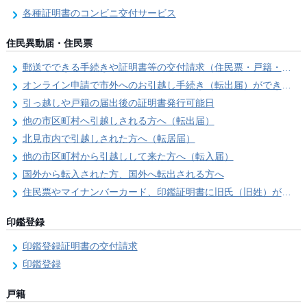
各種証明書のコンビニ交付サービス
住民異動届・住民票
郵送でできる手続きや証明書等の交付請求（住民票・戸籍・国民年金関係）
オンライン申請で市外へのお引越し手続き（転出届）ができます
引っ越しや戸籍の届出後の証明書発行可能日
他の市区町村へ引越しされる方へ（転出届）
北見市内で引越しされた方へ（転居届）
他の市区町村から引越しして来た方へ（転入届）
国外から転入された方、国外へ転出される方へ
住民票やマイナンバーカード、印鑑証明書に旧氏（旧姓）が併記できるようになりました！
印鑑登録
印鑑登録証明書の交付請求
印鑑登録
戸籍