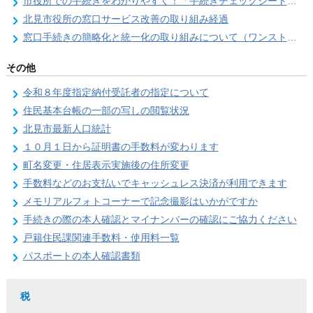
市役所での手続きをわかりやすく！「手続きチェックシート」を導入しました
北見市役所の窓口サービス改善の取り組み経過
窓口手続きの簡略化と統一化の取り組みについて（ワンストップサービス推進事業）
その他
令和８年度指定納付受託者の指定について
住民基本台帳の一部の写しの閲覧状況
北見市最新人口統計
１０月１日から証明書の手数料が変わります
町名変更・住居表示実施後の住所変更
手数料などのお支払いでキャッシュレス決済が利用できます
メモリアルフォトコーナーで記念撮影はいかがですか
手続きの際の本人確認とマイナンバーの確認にご協力ください
戸籍住民課関連手数料・使用料一覧
パスポートの本人確認書類
税