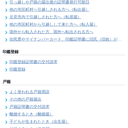
引っ越しや戸籍の届出後の証明書発行可能日
他の市区町村へ引越しされる方へ（転出届）
北見市内で引越しされた方へ（転居届）
他の市区町村から引越しして来た方へ（転入届）
国外から転入された方、国外へ転出される方へ
住民票やマイナンバーカード、印鑑証明書に旧氏（旧姓）が併記できるようになりました！
印鑑登録
印鑑登録証明書の交付請求
印鑑登録
戸籍
よく使われる戸籍用語
その他の戸籍届出
戸籍証明書の交付請求
離婚するとき（離婚届）
子どもが生まれたとき（出生届）