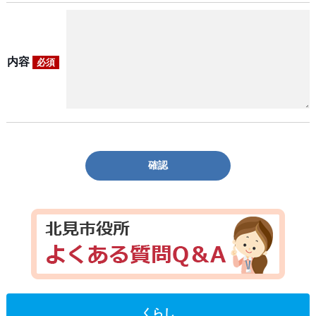
内容
必須
確認
くらし