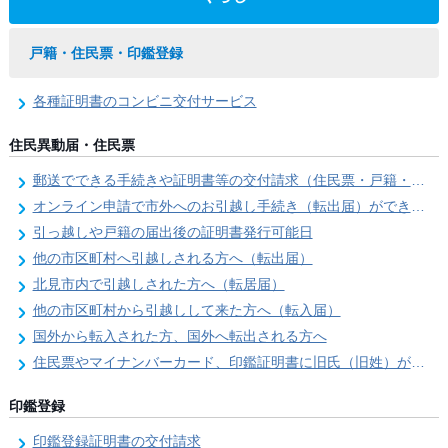
戸籍・住民票・印鑑登録
各種証明書のコンビニ交付サービス
住民異動届・住民票
郵送でできる手続きや証明書等の交付請求（住民票・戸籍・国民年金関係）
オンライン申請で市外へのお引越し手続き（転出届）ができます
引っ越しや戸籍の届出後の証明書発行可能日
他の市区町村へ引越しされる方へ（転出届）
北見市内で引越しされた方へ（転居届）
他の市区町村から引越しして来た方へ（転入届）
国外から転入された方、国外へ転出される方へ
住民票やマイナンバーカード、印鑑証明書に旧氏（旧姓）が併記できるようになりました！
印鑑登録
印鑑登録証明書の交付請求