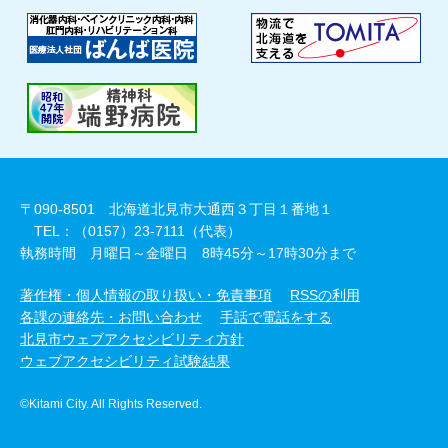
〒090-8501 北海道北見市大通西３丁目１番地１
TEL：（0157）23-7111（代表）
執務時間 月曜日～金曜日 8時45分～17時30分まで
著作権・個人情報の取り扱い・免責事項
RSSの利用
各課の連絡先・お問い合わせ
手話で電話をする
北見市ウェブアクセシビリティ方針
ウェブアクセシビリティ試験結果
©Kitami City. All Rights Reserved.