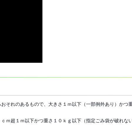
るおそれのあるもので、大きさ１ｍ以下（一部例外あり）かつ
０ｃｍ超１ｍ以下かつ重さ１０ｋｇ以下（指定ごみ袋が破れな