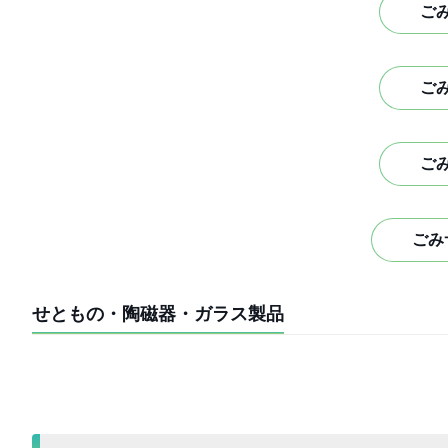
ご
ご
ご
ごみ
せともの・陶磁器・ガラス製品