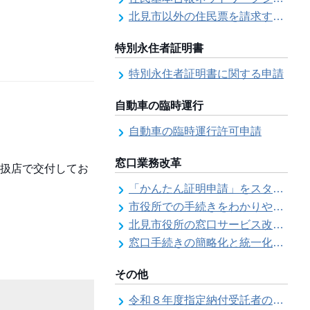
北見市以外の住民票を請求する（住民票の広域交付）
特別永住者証明書
特別永住者証明書に関する申請
自動車の臨時運行
自動車の臨時運行許可申請
窓口業務改革
扱店で交付してお
「かんたん証明申請」をスタートしました
市役所での手続きをわかりやすく！「手続きチェックシート」を導入しました
北見市役所の窓口サービス改善の取り組み経過
窓口手続きの簡略化と統一化の取り組みについて（ワンストップサービス推進事業）
その他
令和８年度指定納付受託者の指定について