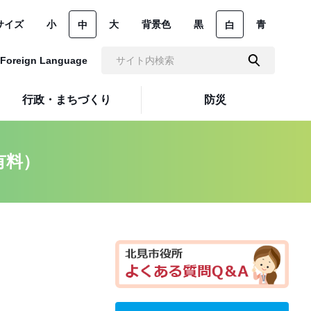
サイズ
小
大
背景色
黒
青
中
白
Foreign Language
行政・まちづくり
防災
有料）