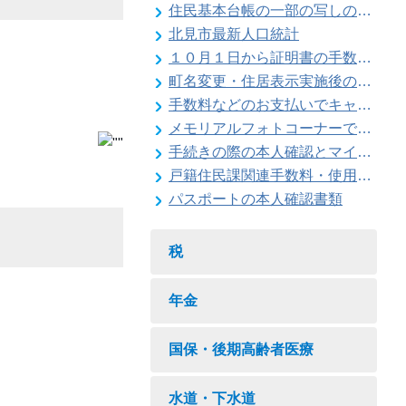
住民基本台帳の一部の写しの閲覧状況
北見市最新人口統計
１０月１日から証明書の手数料が変わります
町名変更・住居表示実施後の住所変更
手数料などのお支払いでキャッシュレス決済が利用できます
メモリアルフォトコーナーで記念撮影はいかがですか
手続きの際の本人確認とマイナンバーの確認にご協力ください
戸籍住民課関連手数料・使用料一覧
パスポートの本人確認書類
税
年金
国保・後期高齢者医療
水道・下水道