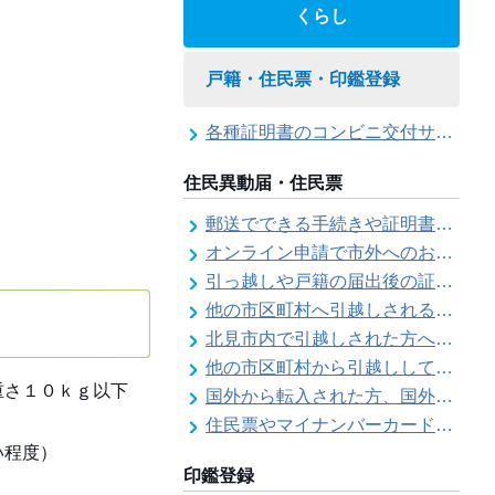
くらし
戸籍・住民票・印鑑登録
各種証明書のコンビニ交付サービス
住民異動届・住民票
郵送でできる手続きや証明書等の交付請求（住民票・戸籍・国民年金関係）
オンライン申請で市外へのお引越し手続き（転出届）ができます
引っ越しや戸籍の届出後の証明書発行可能日
他の市区町村へ引越しされる方へ（転出届）
北見市内で引越しされた方へ（転居届）
他の市区町村から引越しして来た方へ（転入届）
重さ１０ｋｇ以下
国外から転入された方、国外へ転出される方へ
住民票やマイナンバーカード、印鑑証明書に旧氏（旧姓）が併記できるようになりました！
い程度）
印鑑登録