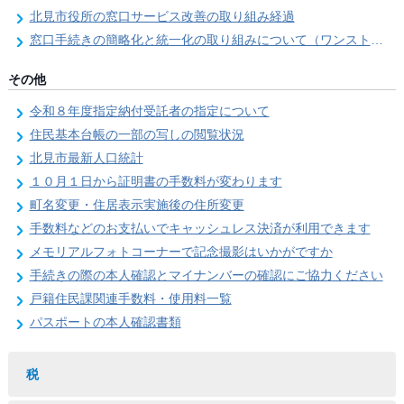
北見市役所の窓口サービス改善の取り組み経過
窓口手続きの簡略化と統一化の取り組みについて（ワンストップサービス推進事業）
その他
令和８年度指定納付受託者の指定について
住民基本台帳の一部の写しの閲覧状況
北見市最新人口統計
１０月１日から証明書の手数料が変わります
町名変更・住居表示実施後の住所変更
手数料などのお支払いでキャッシュレス決済が利用できます
メモリアルフォトコーナーで記念撮影はいかがですか
手続きの際の本人確認とマイナンバーの確認にご協力ください
戸籍住民課関連手数料・使用料一覧
パスポートの本人確認書類
税