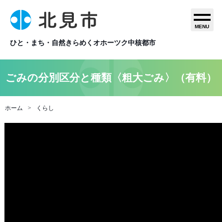
MENU
ひと・まち・自然きらめくオホーツク中核都市
ごみの分別区分と種類〈粗大ごみ〉（有料）
ホーム
くらし